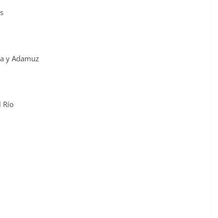
es
oba y Adamuz
l Río