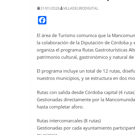
31/01/2026
VILLADELRIODIGITAL
F
a
El área de Turismo comunica que la Mancomuni
c
la colaboración de la Diputación de Córdoba y 
e
organiza el programa Rutas Gastroturísticas Alt
b
patrimonio cultural, gastronómico y natural de
o
o
El programa incluye un total de 12 rutas, diseñ
nuestros municipios, y se estructura en dos mo
k
Rutas con salida desde Córdoba capital (4 rutas
Gestionadas directamente por la Mancomunidad, 
hasta completar aforo.
Rutas intercomarcales (8 rutas)
Gestionadas por cada ayuntamiento participante,