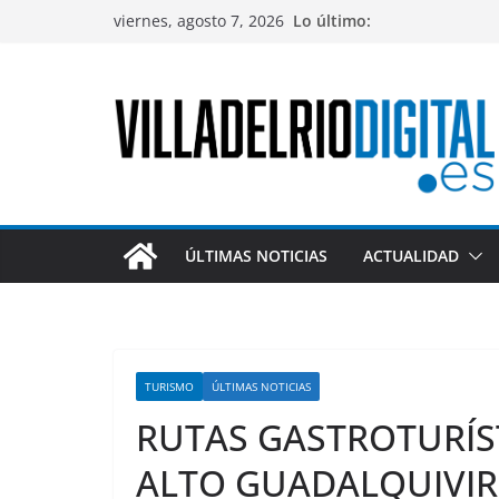
Saltar
viernes, agosto 7, 2026
Lo último:
al
contenido
ÚLTIMAS NOTICIAS
ACTUALIDAD
TURISMO
ÚLTIMAS NOTICIAS
RUTAS GASTROTURÍS
ALTO GUADALQUIVIR