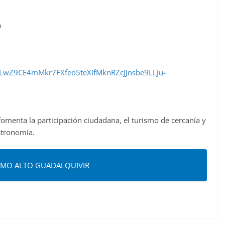
a
SeLwZ9CE4mMkr7FXfeo5teXifMknRZcJJnsbe9LLJu-
menta la participación ciudadana, el turismo de cercanía y
astronomía.
SMO ALTO GUADALQUIVIR