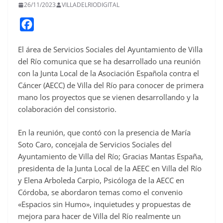
26/11/2023
VILLADELRIODIGITAL
F
a
El área de Servicios Sociales del Ayuntamiento de Villa
c
del Río comunica que se ha desarrollado una reunión
e
con la Junta Local de la Asociación Española contra el
b
Cáncer (AECC) de Villa del Río para conocer de primera
o
mano los proyectos que se vienen desarrollando y la
o
colaboración del consistorio.
k
En la reunión, que contó con la presencia de María
Soto Caro, concejala de Servicios Sociales del
Ayuntamiento de Villa del Río; Gracias Mantas España,
presidenta de la Junta Local de la AEEC en Villa del Río
y Elena Arboleda Carpio, Psicóloga de la AECC en
Córdoba, se abordaron temas como el convenio
«Espacios sin Humo», inquietudes y propuestas de
mejora para hacer de Villa del Río realmente un