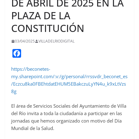
DE ABRIL DE 2025 EN LA
PLAZA DE LA
CONSTITUCIÓN
03/04/2025
VILLADELRIODIGITAL
F
a
https://beconetes-
c
my.sharepoint.com/:v:/g/personal/rrssvdr_beconet_es
e
/Eczcu8ka0FBEhtdatEHUM5EBakczuLyYN4u_k9xLtVzs
b
8g
o
o
El área de Servicios Sociales del Ayuntamiento de Villa
del Río invita a toda la ciudadanía a participar en las
k
jornadas que hemos organizado con motivo del Día
Mundial de la Salud.