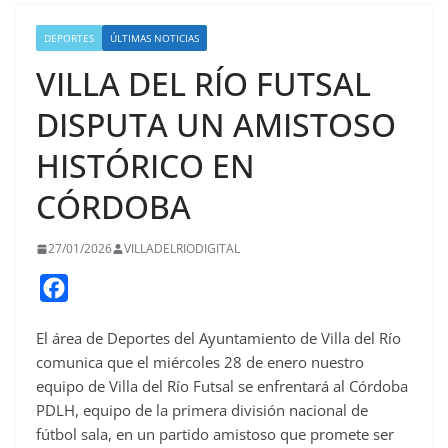
DEPORTES
ÚLTIMAS NOTICIAS
VILLA DEL RÍO FUTSAL
DISPUTA UN AMISTOSO
HISTÓRICO EN
CÓRDOBA
27/01/2026
VILLADELRIODIGITAL
F
a
El área de Deportes del Ayuntamiento de Villa del Río
c
comunica que el miércoles 28 de enero nuestro
e
equipo de Villa del Río Futsal se enfrentará al Córdoba
b
PDLH, equipo de la primera división nacional de
o
fútbol sala, en un partido amistoso que promete ser