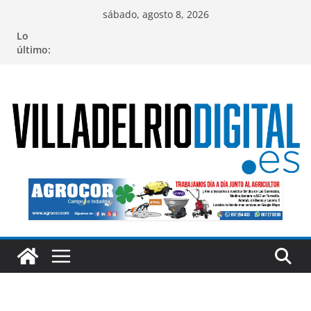
Saltar
sábado, agosto 8, 2026
al
Lo
contenido
último: