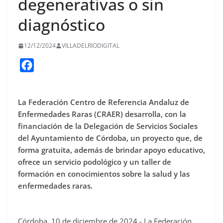
degenerativas o sin
diagnóstico
12/12/2024
VILLADELRIODIGITAL
F
a
c
La Federación Centro de Referencia Andaluz de
e
Enfermedades Raras (CRAER) desarrolla, con la
b
financiación de la Delegación de Servicios Sociales
o
del Ayuntamiento de Córdoba, un proyecto que, de
o
forma gratuita, además de brindar apoyo educativo,
ofrece un servicio podológico y un taller de
k
formación en conocimientos sobre la salud y las
enfermedades raras.
Córdoba, 10 de diciembre de 2024.- La Federación