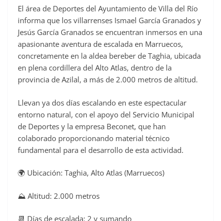
El área de Deportes del Ayuntamiento de Villa del Río
c
informa que los villarrenses Ismael García Granados y
e
Jesús García Granados se encuentran inmersos en una
b
apasionante aventura de escalada en Marruecos,
o
concretamente en la aldea bereber de Taghia, ubicada
o
en plena cordillera del Alto Atlas, dentro de la
provincia de Azilal, a más de 2.000 metros de altitud.
k
Llevan ya dos días escalando en este espectacular
entorno natural, con el apoyo del Servicio Municipal
de Deportes y la empresa Beconet, que han
colaborado proporcionando material técnico
fundamental para el desarrollo de esta actividad.
🌍 Ubicación: Taghia, Alto Atlas (Marruecos)
⛰️ Altitud: 2.000 metros
📆 Días de escalada: 2 y sumando