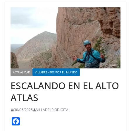
ACTUALIDAD
VILLARRENSES POR EL MUNDO
ESCALANDO EN EL ALTO
ATLAS
30/05/2025
VILLADELRIODIGITAL
F
a