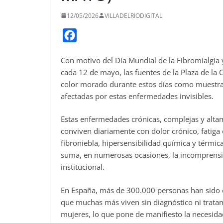
12/05/2026
VILLADELRIODIGITAL
F
a
Con motivo del Día Mundial de la Fibromialgia
c
cada 12 de mayo, las fuentes de la Plaza de la 
e
color morado durante estos días como muestra d
b
afectadas por estas enfermedades invisibles.
o
o
Estas enfermedades crónicas, complejas y alta
conviven diariamente con dolor crónico, fatiga 
k
fibroniebla, hipersensibilidad química y térmic
suma, en numerosas ocasiones, la incomprensión
institucional.
En España, más de 300.000 personas han sido d
que muchas más viven sin diagnóstico ni trata
mujeres, lo que pone de manifiesto la necesida